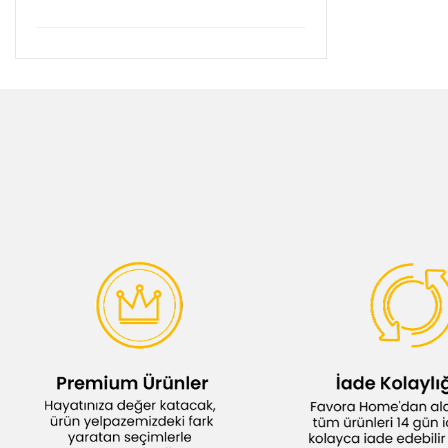
Genel Markalar (4)
Gondol (1)
Homend (1)
Image Home (37)
Kristal (2)
Mien (4)
Nurpak (2)
Paşabahçe (14)
PoloChef (7)
Stanley (38)
Taç (4)
Tohana (3)
Yoncagül (4)
Örtüm (19)
Özdilek (30)