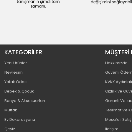
KATEGORİLER
MÜŞTERİ 
Yeni Ürünler
Hakkımızda
Nevresim
Güvenli Öde
Yatak Odası
KVKK Aydınla
Bebek & Çocuk
Gizlilik ve Güv
Banyo & Aksesuarları
Garanti Ve İad
Mutfak
Teslimat Ve K
Ev Dekorasyonu
Mesafeli Satı
Çeyiz
İletişim