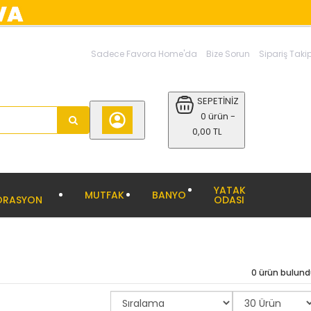
Sadece Favora Home'da
Bize Sorun
Sipariş Taki
SEPETİNİZ
0 ürün -
0,00 TL
YATAK
MUTFAK
BANYO
ORASYON
ODASI
0 ürün bulun