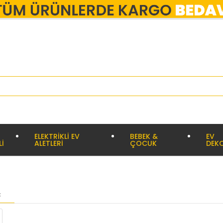
ELEKTRİKLİ EV
BEBEK &
EV
Lİ
ALETLERİ
ÇOCUK
DEK
C