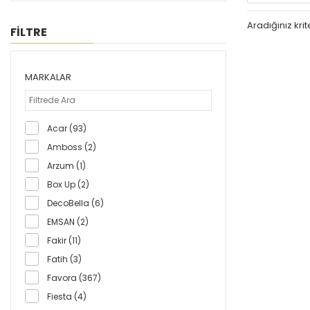
Aradığınız kr
FİLTRE
MARKALAR
Acar (93)
Amboss (2)
Arzum (1)
Box Up (2)
DecoBella (6)
EMSAN (2)
Fakir (11)
Fatih (3)
Favora (367)
Fiesta (4)