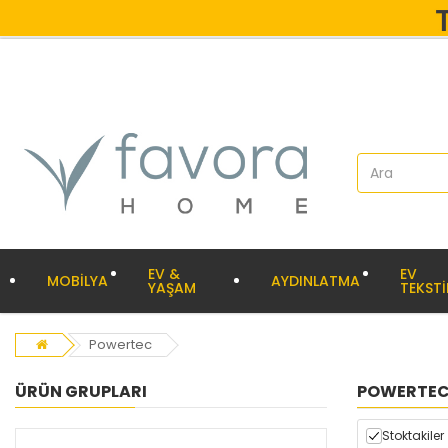
EV &
EV
MOBİLYA
AYDINLATMA
YAŞAM
TEKSTİ
Powertec
ÜRÜN GRUPLARI
POWERTE
Stoktakiler