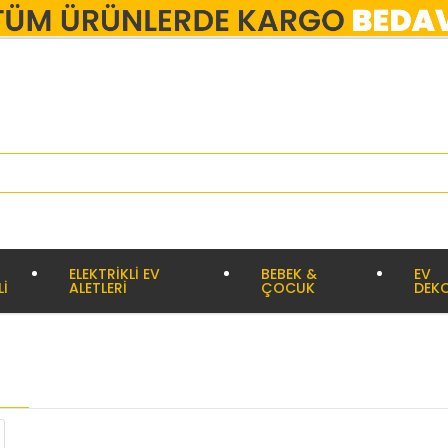
ELEKTRİKLİ EV
BEBEK &
EV
Lİ
ALETLERİ
ÇOCUK
DEK