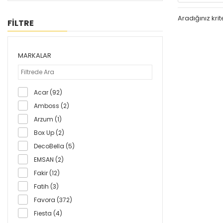
Aradığınız kr
FİLTRE
MARKALAR
Acar (92)
Amboss (2)
Arzum (1)
Box Up (2)
DecoBella (5)
EMSAN (2)
Fakir (12)
Fatih (3)
Favora (372)
Fiesta (4)