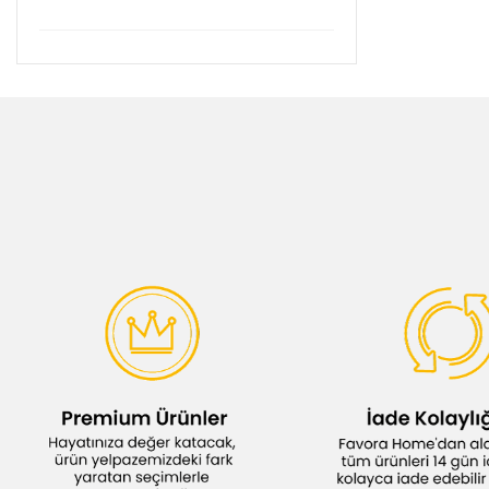
Genel Markalar (4)
Gondol (1)
Homend (1)
Image Home (37)
Kristal (2)
Merinos (7)
Mien (4)
Nurpak (2)
Paşabahçe (14)
PoloChef (6)
Stanley (41)
Taç (3)
Tohana (3)
Yoncagül (4)
Örtüm (19)
Özdilek (32)