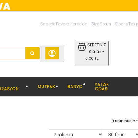
Sadece Favora Home'da
Bize Sorun
Sipariş Taki
SEPETİNİZ
0 ürün -
0,00 TL
YATAK
MUTFAK
BANYO
ORASYON
ODASI
0 ürün bulun