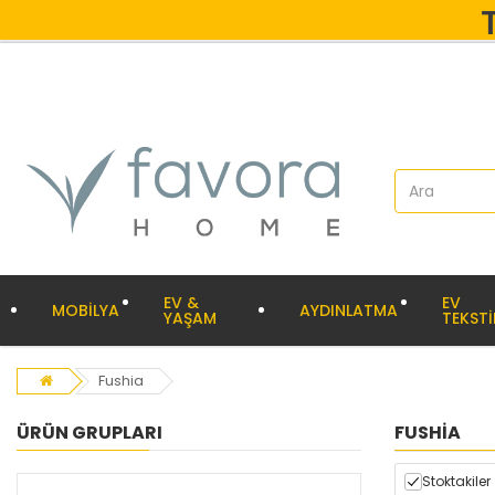
EV &
EV
MOBİLYA
AYDINLATMA
YAŞAM
TEKSTİ
Fushia
ÜRÜN GRUPLARI
FUSHIA
Stoktakiler