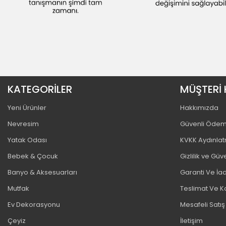
KATEGORİLER
MÜŞTERİ 
Yeni Ürünler
Hakkımızda
Nevresim
Güvenli Öde
Yatak Odası
KVKK Aydınla
Bebek & Çocuk
Gizlilik ve Güv
Banyo & Aksesuarları
Garanti Ve İad
Mutfak
Teslimat Ve K
Ev Dekorasyonu
Mesafeli Satı
Çeyiz
İletişim